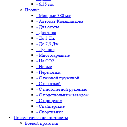
- 6,35 мм
Прочие
- Мощные 380 м/с
- Автомат Калашникова
- Для охоты
- Для тира
- До 3 Дж
- До 7,5 Дж
- Лучшие
- Многозарядные
- На CO2
- Новые
- Переломки
- С газовой пружиной
- С накачкой
- С пистолетной рукоятью
- С подствольным взводом
- С прицелом
- Снайперские
- Спортивные
Пневматические пистолеты
Боевой прототип