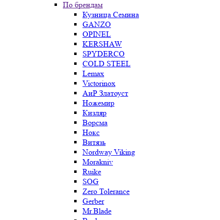
По брендам
Кузница Семина
GANZO
OPINEL
KERSHAW
SPYDERCO
COLD STEEL
Lemax
Victorinox
АиР Златоуст
Ножемир
Кизляр
Ворсма
Нокс
Витязь
Nordway Viking
Morakniv
Ruike
SOG
Zero Tolerance
Gerber
Mr.Blade