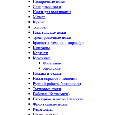
Подарочные ножи
Складные ножи
Ножи для выживания
Мачете
Кукри
Топоры
Пластунские ножи
Тренировочные ножи
Браслеты, темляки, паракорд
Кинжалы
Кортики
Кухонные
Филейные
Японские
Ножны и чехлы
Ножи скрытого ношения
Ручной работы (авторские)
Тычковые ножи
Бабочки (балисонги)
Выкидные и автоматические
Фронтальные ножи
Керамбиты
По видами стали