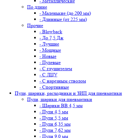
- Металлические
По длине
- Маленькие (до 200 мм)
- Длинные (от 225 мм)
Прочие
- Blowback
- До 7,5 Дж
- Лучшие
- Мощные
- Новые
- Пулевые
- С глушителем
- С ЛЦУ
- С нарезным стволом
- Спортивные
Пули, шарики, расходники и ЗИП для пневматики
Пули, шарики для пневматики
- Шарики BB 4,5 мм
- Пули 4,5 мм
- Пули 5,5 мм
- Пули 6,35 мм
- Пули 7,62 мм
- Пули 9,0 мм