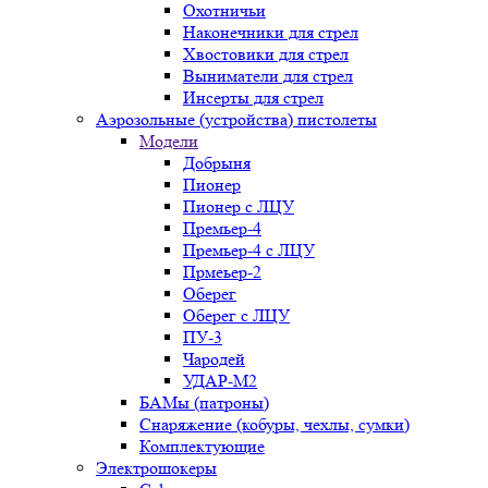
Охотничьи
Наконечники для стрел
Хвостовики для стрел
Выниматели для стрел
Инсерты для стрел
Аэрозольные (устройства) пистолеты
Модели
Добрыня
Пионер
Пионер с ЛЦУ
Премьер-4
Премьер-4 с ЛЦУ
Прмеьер-2
Оберег
Оберег с ЛЦУ
ПУ-3
Чародей
УДАР-М2
БАМы (патроны)
Снаряжение (кобуры, чехлы, сумки)
Комплектующие
Электрошокеры