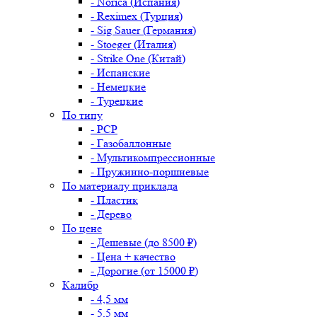
- Norica (Испания)
- Reximex (Турция)
- Sig Sauer (Германия)
- Stoeger (Италия)
- Strike One (Китай)
- Испанские
- Немецкие
- Турецкие
По типу
- PCP
- Газобаллонные
- Мультикомпрессионные
- Пружинно-поршневые
По материалу приклада
- Пластик
- Дерево
По цене
- Дешевые (до 8500 ₽)
- Цена + качество
- Дорогие (от 15000 ₽)
Калибр
- 4,5 мм
- 5,5 мм