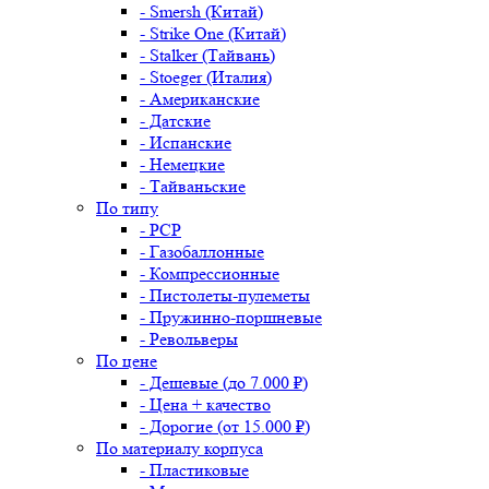
- Smersh (Китай)
- Strike One (Китай)
- Stalker (Тайвань)
- Stoeger (Италия)
- Американские
- Датские
- Испанские
- Немецкие
- Тайваньские
По типу
- PCP
- Газобаллонные
- Компрессионные
- Пистолеты-пулеметы
- Пружинно-поршневые
- Револьверы
По цене
- Дешевые (до 7.000 ₽)
- Цена + качество
- Дорогие (от 15.000 ₽)
По материалу корпуса
- Пластиковые