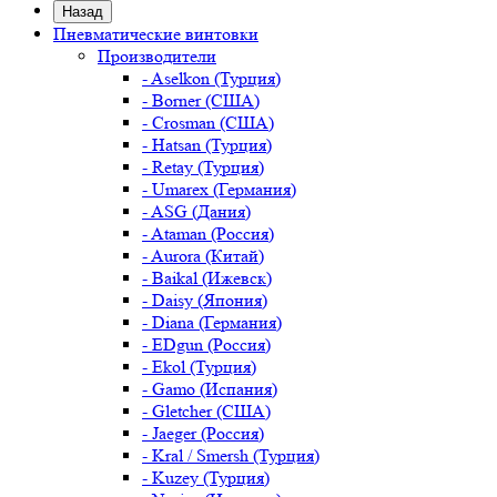
Назад
Пневматические винтовки
Производители
- Aselkon (Турция)
- Borner (США)
- Crosman (США)
- Hatsan (Турция)
- Retay (Турция)
- Umarex (Германия)
- ASG (Дания)
- Ataman (Россия)
- Aurora (Китай)
- Baikal (Ижевск)
- Daisy (Япония)
- Diana (Германия)
- EDgun (Россия)
- Ekol (Турция)
- Gamo (Испания)
- Gletcher (США)
- Jaeger (Россия)
- Kral / Smersh (Турция)
- Kuzey (Турция)