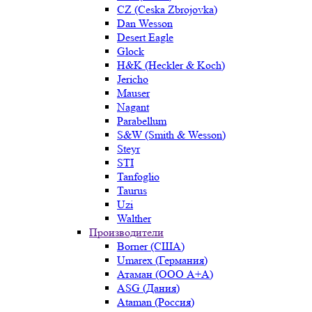
CZ (Ceska Zbrojovka)
Dan Wesson
Desert Eagle
Glock
H&K (Heckler & Koch)
Jericho
Mauser
Nagant
Parabellum
S&W (Smith & Wesson)
Steyr
STI
Tanfoglio
Taurus
Uzi
Walther
Производители
Borner (США)
Umarex (Германия)
Атаман (ООО А+А)
ASG (Дания)
Ataman (Россия)