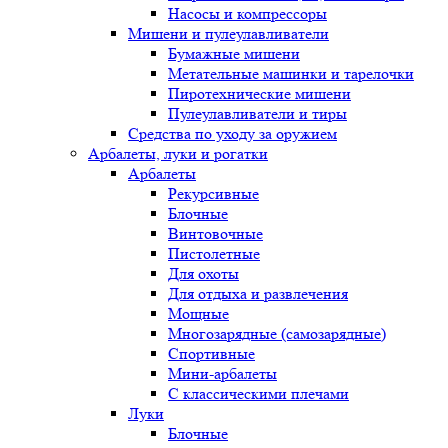
Насосы и компрессоры
Мишени и пулеулавливатели
Бумажные мишени
Метательные машинки и тарелочки
Пиротехнические мишени
Пулеулавливатели и тиры
Средства по уходу за оружием
Арбалеты, луки и рогатки
Арбалеты
Рекурсивные
Блочные
Винтовочные
Пистолетные
Для охоты
Для отдыха и развлечения
Мощные
Многозарядные (самозарядные)
Спортивные
Мини-арбалеты
С классическими плечами
Луки
Блочные