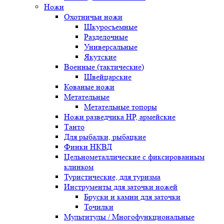
Ножи
Охотничьи ножи
Шкуросъемные
Разделочные
Универсальные
Якутские
Военные (тактические)
Швейцарские
Кованые ножи
Метательные
Метательные топоры
Ножи разведчика НР, армейские
Танто
Для рыбалки, рыбацкие
Финки НКВД
Цельнометаллические с фиксированным
клинком
Туристические, для туризма
Инструменты для заточки ножей
Бруски и камни для заточки
Точилки
Мультитулы / Многофункциональные