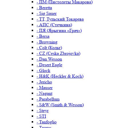
- ПМ (Пистолеты Макарова)
- Beretta
- Sig Sauer
- ТТ, Тульский Токарева
- АПС (Стечкина)
- ПЯ (Ярыгина «Грач»)
- Bersa
- Browning
- Colt (Кольт)
- CZ (Ceska Zbrojovka)
- Dan Wesson
- Desert Eagle
- Glock
- H&K (Heckler & Koch)
- Jericho
- Mauser
- Nagant
- Parabellum
- S&W (Smith & Wesson)
- Steyr
- STI
- Tanfoglio
- Taurus