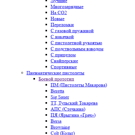
Лучшие
Многозарядные
На CO2
Новые
Переломки
С газовой пружиной
С накачкой
С пистолетной рукоятью
С подствольным взводом
С прицелом
Снайперские
Спортивные
Пневматические пистолеты
Боевой прототип
ПМ (Пистолеты Макарова)
Beretta
Sig Sauer
ТТ, Тульский Токарева
АПС (Стечкина)
ПЯ (Ярыгина «Грач»)
Bersa
Browning
Colt (Кольт)