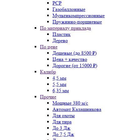
PCP
Газобаллонные
Мультикомпрессионные
Пружинно-поршневые
По материалу приклада
Пластик
Дерево
По цене
Дешевые (до 8500 ₽)
Цена + качество
Дорогие (от 15000 ₽)
Калибр
4,5 мм
5,5 мм
6,35 мм
Прочие
Мощные 380 м/с
Автомат Калашникова
Для охоты
Для тира
До 3 Дж
До 7,5 Дж