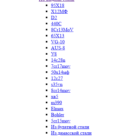
95Х18
Х12МФ
D2
440C
8Cr13MoV
65Х13
VG-10
AUS-8
У8
14c28n
7cr17mov
50х14мф
12c27
s35vn
8cr14mov
хв5
m390
Elmax
Bohler
5cr15mov
Из булатной стали
Из дамасской стали