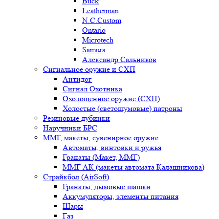
Buck
Leatherman
N.C.Custom
Ontario
Microtech
Samura
Александр Сальников
Сигнальное оружие и СХП
Антидог
Сигнал Охотника
Охолощенное оружие (СХП)
Холостые (светошумовые) патроны
Резиновые дубинки
Наручники БРС
ММГ, макеты, сувенирное оружие
Автоматы, винтовки и ружья
Гранаты (Макет, ММГ)
ММГ АК (макеты автомата Калашникова)
Страйкбол (AirSoft)
Гранаты, дымовые шашки
Аккумуляторы, элементы питания
Шары
Газ