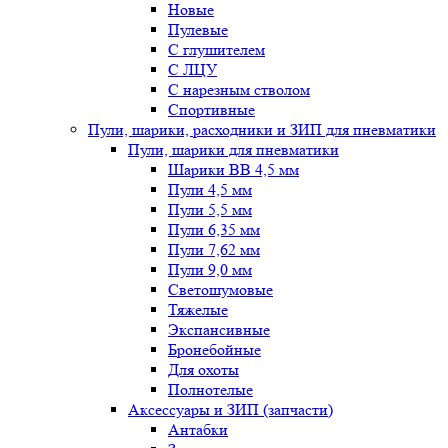
Новые
Пулевые
С глушителем
С ЛЦУ
С нарезным стволом
Спортивные
Пули, шарики, расходники и ЗИП для пневматики
Пули, шарики для пневматики
Шарики BB 4,5 мм
Пули 4,5 мм
Пули 5,5 мм
Пули 6,35 мм
Пули 7,62 мм
Пули 9,0 мм
Светошумовые
Тяжелые
Экспансивные
Бронебойные
Для охоты
Полнотелые
Аксессуары и ЗИП (запчасти)
Антабки