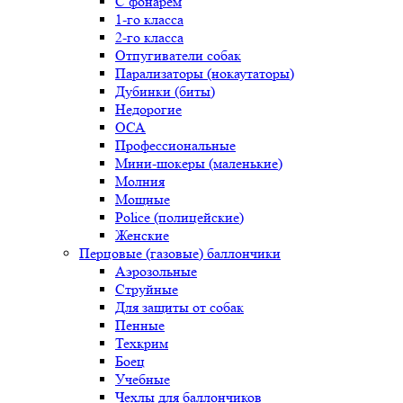
С фонарем
1-го класса
2-го класса
Отпугиватели собак
Парализаторы (нокаутаторы)
Дубинки (биты)
Недорогие
ОСА
Профессиональные
Мини-шокеры (маленькие)
Молния
Мощные
Police (полицейские)
Женские
Перцовые (газовые) баллончики
Аэрозольные
Струйные
Для защиты от собак
Пенные
Техкрим
Боец
Учебные
Чехлы для баллончиков