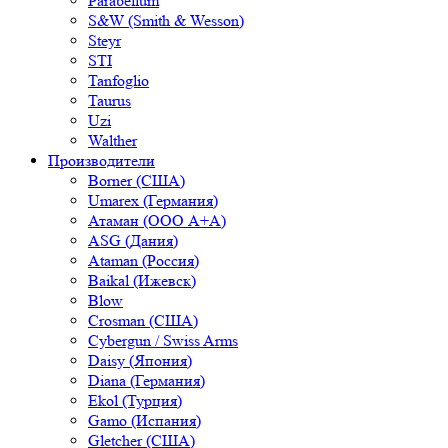
Parabellum
S&W (Smith & Wesson)
Steyr
STI
Tanfoglio
Taurus
Uzi
Walther
Производители
Borner (США)
Umarex (Германия)
Атаман (ООО А+А)
ASG (Дания)
Ataman (Россия)
Baikal (Ижевск)
Blow
Crosman (США)
Cybergun / Swiss Arms
Daisy (Япония)
Diana (Германия)
Ekol (Турция)
Gamo (Испания)
Gletcher (США)