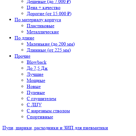
Дешевые (до 7.000 ₽)
Цена + качество
Дорогие (от 15.000 ₽)
По материалу корпуса
Пластиковые
Металлические
По длине
Маленькие (до 200 мм)
Длинные (от 225 мм)
Прочие
Blowback
До 7,5 Дж
Лучшие
Мощные
Новые
Пулевые
С глушителем
С ЛЦУ
С нарезным стволом
Спортивные
Пули, шарики, расходники и ЗИП для пневматики