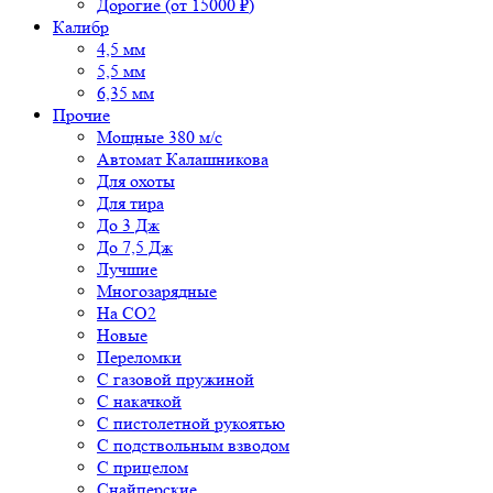
Дорогие (от 15000 ₽)
Калибр
4,5 мм
5,5 мм
6,35 мм
Прочие
Мощные 380 м/с
Автомат Калашникова
Для охоты
Для тира
До 3 Дж
До 7,5 Дж
Лучшие
Многозарядные
На CO2
Новые
Переломки
С газовой пружиной
С накачкой
С пистолетной рукоятью
С подствольным взводом
С прицелом
Снайперские