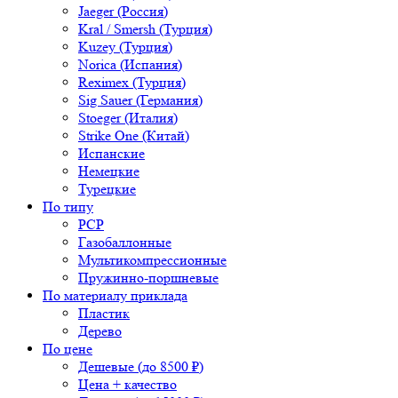
Jaeger (Россия)
Kral / Smersh (Турция)
Kuzey (Турция)
Norica (Испания)
Reximex (Турция)
Sig Sauer (Германия)
Stoeger (Италия)
Strike One (Китай)
Испанские
Немецкие
Турецкие
По типу
PCP
Газобаллонные
Мультикомпрессионные
Пружинно-поршневые
По материалу приклада
Пластик
Дерево
По цене
Дешевые (до 8500 ₽)
Цена + качество