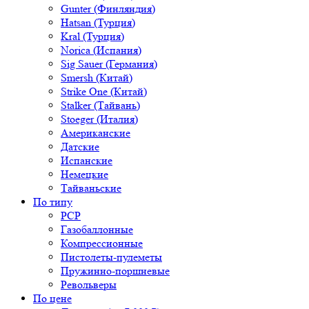
Gunter (Финляндия)
Hatsan (Турция)
Kral (Турция)
Norica (Испания)
Sig Sauer (Германия)
Smersh (Китай)
Strike One (Китай)
Stalker (Тайвань)
Stoeger (Италия)
Американские
Датские
Испанские
Немецкие
Тайваньские
По типу
PCP
Газобаллонные
Компрессионные
Пистолеты-пулеметы
Пружинно-поршневые
Револьверы
По цене