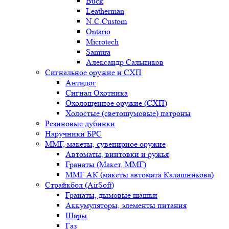
Buck
Leatherman
N.C.Custom
Ontario
Microtech
Samura
Александр Сальников
Сигнальное оружие и СХП
Антидог
Сигнал Охотника
Охолощенное оружие (СХП)
Холостые (светошумовые) патроны
Резиновые дубинки
Наручники БРС
ММГ, макеты, сувенирное оружие
Автоматы, винтовки и ружья
Гранаты (Макет, ММГ)
ММГ АК (макеты автомата Калашникова)
Страйкбол (AirSoft)
Гранаты, дымовые шашки
Аккумуляторы, элементы питания
Шары
Газ