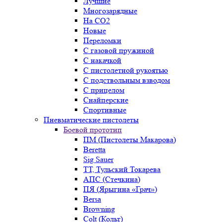
Лучшие
Многозарядные
На CO2
Новые
Переломки
С газовой пружиной
С накачкой
С пистолетной рукоятью
С подствольным взводом
С прицелом
Снайперские
Спортивные
Пневматические пистолеты
Боевой прототип
ПМ (Пистолеты Макарова)
Beretta
Sig Sauer
ТТ, Тульский Токарева
АПС (Стечкина)
ПЯ (Ярыгина «Грач»)
Bersa
Browning
Colt (Кольт)