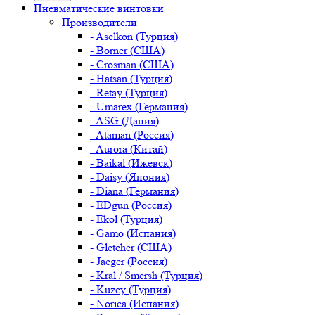
Пневматические винтовки
Производители
- Aselkon (Турция)
- Borner (США)
- Crosman (США)
- Hatsan (Турция)
- Retay (Турция)
- Umarex (Германия)
- ASG (Дания)
- Ataman (Россия)
- Aurora (Китай)
- Baikal (Ижевск)
- Daisy (Япония)
- Diana (Германия)
- EDgun (Россия)
- Ekol (Турция)
- Gamo (Испания)
- Gletcher (США)
- Jaeger (Россия)
- Kral / Smersh (Турция)
- Kuzey (Турция)
- Norica (Испания)