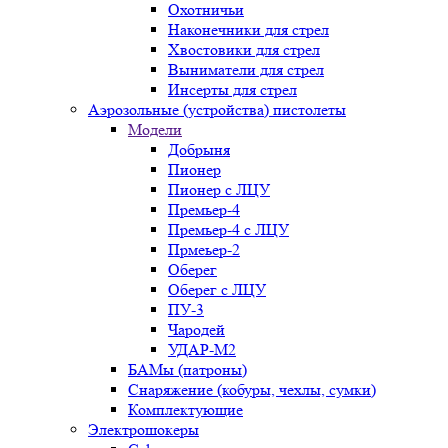
Охотничьи
Наконечники для стрел
Хвостовики для стрел
Выниматели для стрел
Инсерты для стрел
Аэрозольные (устройства) пистолеты
Модели
Добрыня
Пионер
Пионер с ЛЦУ
Премьер-4
Премьер-4 с ЛЦУ
Прмеьер-2
Оберег
Оберег с ЛЦУ
ПУ-3
Чародей
УДАР-М2
БАМы (патроны)
Снаряжение (кобуры, чехлы, сумки)
Комплектующие
Электрошокеры