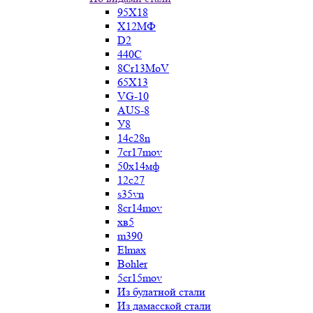
95Х18
Х12МФ
D2
440C
8Cr13MoV
65Х13
VG-10
AUS-8
У8
14c28n
7cr17mov
50х14мф
12c27
s35vn
8cr14mov
хв5
m390
Elmax
Bohler
5cr15mov
Из булатной стали
Из дамасской стали