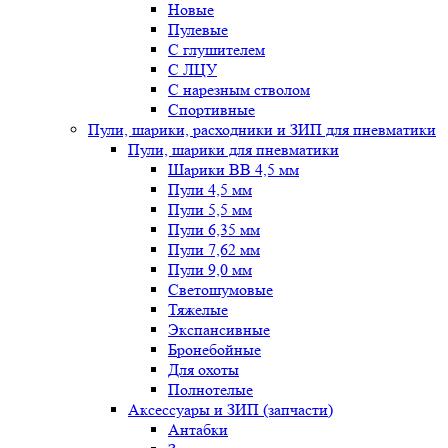
Новые
Пулевые
С глушителем
С ЛЦУ
С нарезным стволом
Спортивные
Пули, шарики, расходники и ЗИП для пневматики
Пули, шарики для пневматики
Шарики BB 4,5 мм
Пули 4,5 мм
Пули 5,5 мм
Пули 6,35 мм
Пули 7,62 мм
Пули 9,0 мм
Светошумовые
Тяжелые
Экспансивные
Бронебойные
Для охоты
Полнотелые
Аксессуары и ЗИП (запчасти)
Антабки