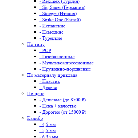
- Reximex (Турция)
- Sig Sauer (Германия)
- Stoeger (Италия)
- Strike One (Китай)
- Испанские
- Немецкие
- Турецкие
По типу
- PCP
- Газобаллонные
- Мультикомпрессионные
- Пружинно-поршневые
По материалу приклада
- Пластик
- Дерево
По цене
- Дешевые (до 8500 ₽)
- Цена + качество
- Дорогие (от 15000 ₽)
Калибр
- 4,5 мм
- 5,5 мм
- 6,35 мм