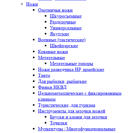
Ножи
Охотничьи ножи
Шкуросъемные
Разделочные
Универсальные
Якутские
Военные (тактические)
Швейцарские
Кованые ножи
Метательные
Метательные топоры
Ножи разведчика НР, армейские
Танто
Для рыбалки, рыбацкие
Финки НКВД
Цельнометаллические с фиксированным
клинком
Туристические, для туризма
Инструменты для заточки ножей
Бруски и камни для заточки
Точилки
Мультитулы / Многофункциональные