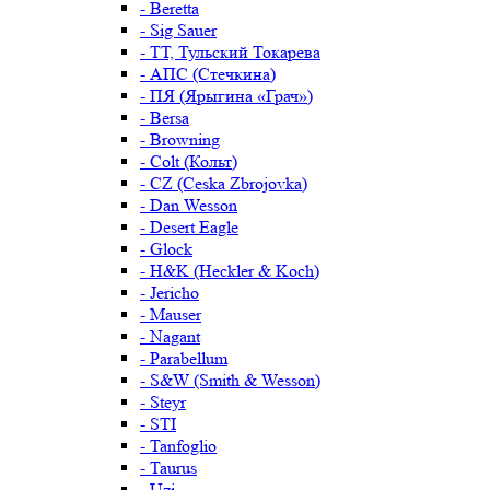
- Beretta
- Sig Sauer
- ТТ, Тульский Токарева
- АПС (Стечкина)
- ПЯ (Ярыгина «Грач»)
- Bersa
- Browning
- Colt (Кольт)
- CZ (Ceska Zbrojovka)
- Dan Wesson
- Desert Eagle
- Glock
- H&K (Heckler & Koch)
- Jericho
- Mauser
- Nagant
- Parabellum
- S&W (Smith & Wesson)
- Steyr
- STI
- Tanfoglio
- Taurus
- Uzi