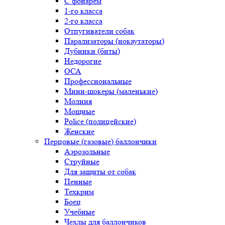
С фонарем
1-го класса
2-го класса
Отпугиватели собак
Парализаторы (нокаутаторы)
Дубинки (биты)
Недорогие
ОСА
Профессиональные
Мини-шокеры (маленькие)
Молния
Мощные
Police (полицейские)
Женские
Перцовые (газовые) баллончики
Аэрозольные
Струйные
Для защиты от собак
Пенные
Техкрим
Боец
Учебные
Чехлы для баллончиков