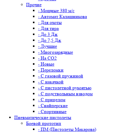
Прочие
- Мощные 380 м/с
- Автомат Калашникова
- Для охоты
- Для тира
- До 3 Дж
- До 7,5 Дж
- Лучшие
- Многозарядные
- На CO2
- Новые
- Переломки
- С газовой пружиной
- С накачкой
- С пистолетной рукоятью
- С подствольным взводом
- С прицелом
- Снайперские
- Спортивные
Пневматические пистолеты
Боевой прототип
- ПМ (Пистолеты Макарова)