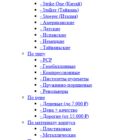
- Strike One (Китай)
- Stalker (Тайвань)
- Stoeger (Италия)
- Американские
- Датские
- Испанские
- Немецкие
- Тайваньские
По типу
- PCP
- Газобаллонные
- Компрессионные
- Пистолеты-пулеметы
- Пружинно-поршневые
- Револьверы
По цене
- Дешевые (до 7.000 ₽)
- Цена + качество
- Дорогие (от 15.000 ₽)
По материалу корпуса
- Пластиковые
- Металлические