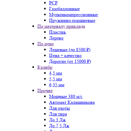
PCP
Газобаллонные
Мультикомпрессионные
Пружинно-поршневые
По материалу приклада
Пластик
Дерево
По цене
Дешевые (до 8500 ₽)
Цена + качество
Дорогие (от 15000 ₽)
Калибр
4,5 мм
5,5 мм
6,35 мм
Прочие
Мощные 380 м/с
Автомат Калашникова
Для охоты
Для тира
До 3 Дж
До 7,5 Дж