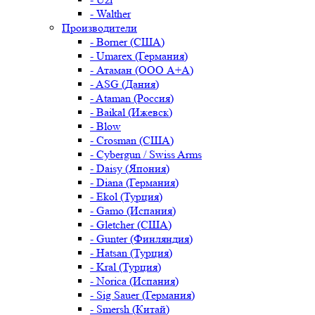
- Walther
Производители
- Borner (США)
- Umarex (Германия)
- Атаман (ООО А+А)
- ASG (Дания)
- Ataman (Россия)
- Baikal (Ижевск)
- Blow
- Crosman (США)
- Cybergun / Swiss Arms
- Daisy (Япония)
- Diana (Германия)
- Ekol (Турция)
- Gamo (Испания)
- Gletcher (США)
- Gunter (Финляндия)
- Hatsan (Турция)
- Kral (Турция)
- Norica (Испания)
- Sig Sauer (Германия)
- Smersh (Китай)