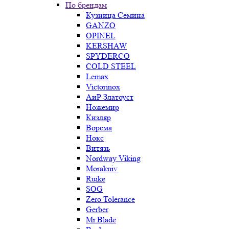
По брендам
Кузница Семина
GANZO
OPINEL
KERSHAW
SPYDERCO
COLD STEEL
Lemax
Victorinox
АиР Златоуст
Ножемир
Кизляр
Ворсма
Нокс
Витязь
Nordway Viking
Morakniv
Ruike
SOG
Zero Tolerance
Gerber
Mr.Blade