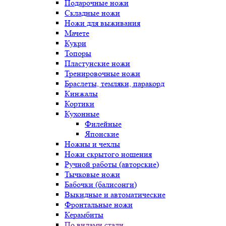
Подарочные ножи
Складные ножи
Ножи для выживания
Мачете
Кукри
Топоры
Пластунские ножи
Тренировочные ножи
Браслеты, темляки, паракорд
Кинжалы
Кортики
Кухонные
Филейные
Японские
Ножны и чехлы
Ножи скрытого ношения
Ручной работы (авторские)
Тычковые ножи
Бабочки (балисонги)
Выкидные и автоматические
Фронтальные ножи
Керамбиты
По видами стали