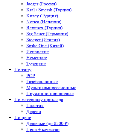
Jaeger (Россия)
Kral / Smersh (Турция)
Kuzey (Турция)
Norica (Испания)
Reximex (Турция)
Sig Sauer (Германия)
Stoeger (Италия)
Strike One (Китай)
Испанские
Немецкие
Турецкие
По типу
PCP
Газобаллонные
Мультикомпрессионные
Пружинно-поршневые
По материалу приклада
Пластик
Дерево
По цене
Дешевые (до 8500 ₽)
Цена + качество