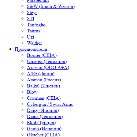
Parabellum
S&W (Smith & Wesson)
Steyr
STI
Tanfoglio
Taurus
Uzi
Walther
Производители
Borner (США)
Umarex (Германия)
Атаман (ООО А+А)
ASG (Дания)
Ataman (Россия)
Baikal (Ижевск)
Blow
Crosman (США)
Cybergun / Swiss Arms
Daisy (Япония)
Diana (Германия)
Ekol (Турция)
Gamo (Испания)
Gletcher (США)