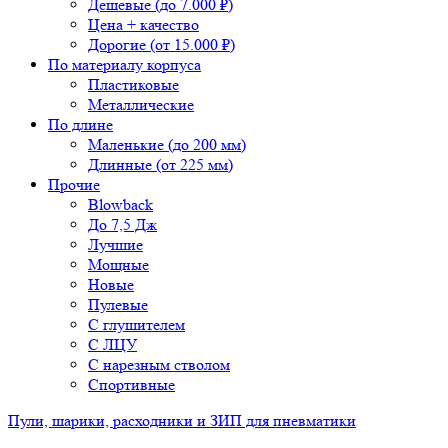
Дешевые (до 7.000 ₽)
Цена + качество
Дорогие (от 15.000 ₽)
По материалу корпуса
Пластиковые
Металлические
По длине
Маленькие (до 200 мм)
Длинные (от 225 мм)
Прочие
Blowback
До 7,5 Дж
Лучшие
Мощные
Новые
Пулевые
С глушителем
С ЛЦУ
С нарезным стволом
Спортивные
Пули, шарики, расходники и ЗИП для пневматики