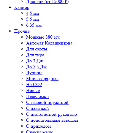
Дорогие (от 15000 ₽)
Калибр
4,5 мм
5,5 мм
6,35 мм
Прочие
Мощные 380 м/с
Автомат Калашникова
Для охоты
Для тира
До 3 Дж
До 7,5 Дж
Лучшие
Многозарядные
На CO2
Новые
Переломки
С газовой пружиной
С накачкой
С пистолетной рукоятью
С подствольным взводом
С прицелом
Снайперские