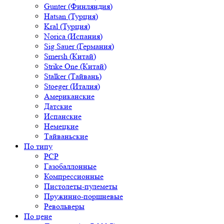
Gunter (Финляндия)
Hatsan (Турция)
Kral (Турция)
Norica (Испания)
Sig Sauer (Германия)
Smersh (Китай)
Strike One (Китай)
Stalker (Тайвань)
Stoeger (Италия)
Американские
Датские
Испанские
Немецкие
Тайваньские
По типу
PCP
Газобаллонные
Компрессионные
Пистолеты-пулеметы
Пружинно-поршневые
Револьверы
По цене