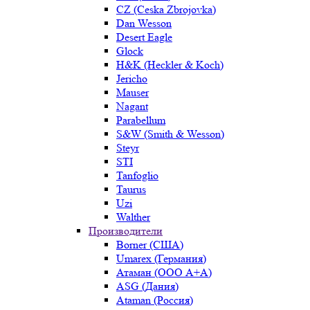
CZ (Ceska Zbrojovka)
Dan Wesson
Desert Eagle
Glock
H&K (Heckler & Koch)
Jericho
Mauser
Nagant
Parabellum
S&W (Smith & Wesson)
Steyr
STI
Tanfoglio
Taurus
Uzi
Walther
Производители
Borner (США)
Umarex (Германия)
Атаман (ООО А+А)
ASG (Дания)
Ataman (Россия)