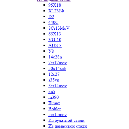
95Х18
Х12МФ
D2
440C
8Cr13MoV
65Х13
VG-10
AUS-8
У8
14c28n
7cr17mov
50х14мф
12c27
s35vn
8cr14mov
хв5
m390
Elmax
Bohler
5cr15mov
Из булатной стали
Из дамасской стали