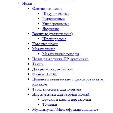
Ножи
Охотничьи ножи
Шкуросъемные
Разделочные
Универсальные
Якутские
Военные (тактические)
Швейцарские
Кованые ножи
Метательные
Метательные топоры
Ножи разведчика НР, армейские
Танто
Для рыбалки, рыбацкие
Финки НКВД
Цельнометаллические с фиксированным
клинком
Туристические, для туризма
Инструменты для заточки ножей
Бруски и камни для заточки
Точилки
Мультитулы / Многофункциональные