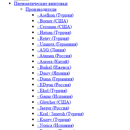
Пневматические винтовки
Производители
- Aselkon (Турция)
- Borner (США)
- Crosman (США)
- Hatsan (Турция)
- Retay (Турция)
- Umarex (Германия)
- ASG (Дания)
- Ataman (Россия)
- Aurora (Китай)
- Baikal (Ижевск)
- Daisy (Япония)
- Diana (Германия)
- EDgun (Россия)
- Ekol (Турция)
- Gamo (Испания)
- Gletcher (США)
- Jaeger (Россия)
- Kral / Smersh (Турция)
- Kuzey (Турция)
- Norica (Испания)