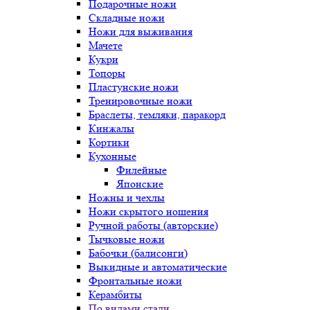
Подарочные ножи
Складные ножи
Ножи для выживания
Мачете
Кукри
Топоры
Пластунские ножи
Тренировочные ножи
Браслеты, темляки, паракорд
Кинжалы
Кортики
Кухонные
Филейные
Японские
Ножны и чехлы
Ножи скрытого ношения
Ручной работы (авторские)
Тычковые ножи
Бабочки (балисонги)
Выкидные и автоматические
Фронтальные ножи
Керамбиты
По видами стали