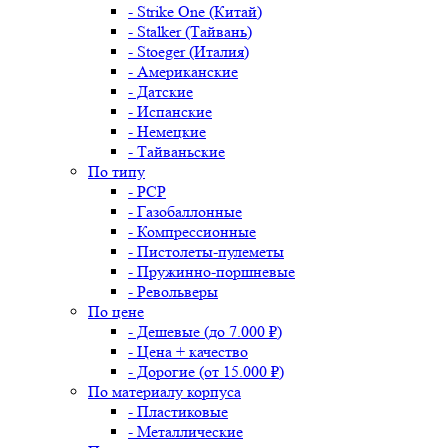
- Strike One (Китай)
- Stalker (Тайвань)
- Stoeger (Италия)
- Американские
- Датские
- Испанские
- Немецкие
- Тайваньские
По типу
- PCP
- Газобаллонные
- Компрессионные
- Пистолеты-пулеметы
- Пружинно-поршневые
- Револьверы
По цене
- Дешевые (до 7.000 ₽)
- Цена + качество
- Дорогие (от 15.000 ₽)
По материалу корпуса
- Пластиковые
- Металлические