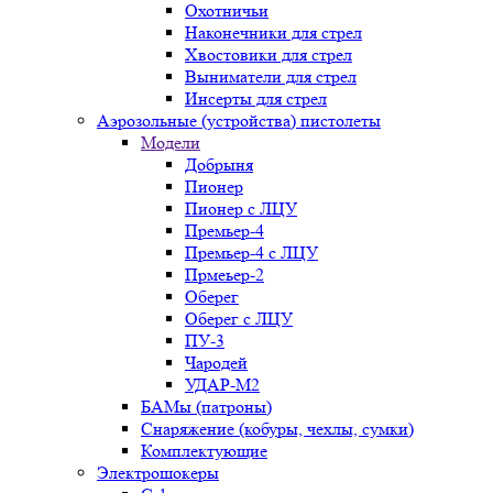
Охотничьи
Наконечники для стрел
Хвостовики для стрел
Выниматели для стрел
Инсерты для стрел
Аэрозольные (устройства) пистолеты
Модели
Добрыня
Пионер
Пионер с ЛЦУ
Премьер-4
Премьер-4 с ЛЦУ
Прмеьер-2
Оберег
Оберег с ЛЦУ
ПУ-3
Чародей
УДАР-М2
БАМы (патроны)
Снаряжение (кобуры, чехлы, сумки)
Комплектующие
Электрошокеры