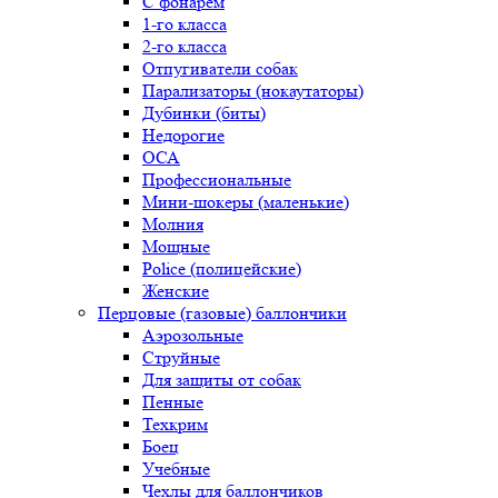
С фонарем
1-го класса
2-го класса
Отпугиватели собак
Парализаторы (нокаутаторы)
Дубинки (биты)
Недорогие
ОСА
Профессиональные
Мини-шокеры (маленькие)
Молния
Мощные
Police (полицейские)
Женские
Перцовые (газовые) баллончики
Аэрозольные
Струйные
Для защиты от собак
Пенные
Техкрим
Боец
Учебные
Чехлы для баллончиков