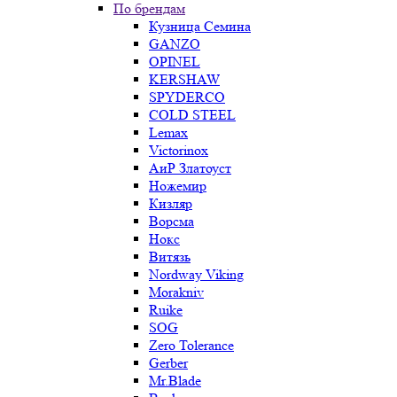
По брендам
Кузница Семина
GANZO
OPINEL
KERSHAW
SPYDERCO
COLD STEEL
Lemax
Victorinox
АиР Златоуст
Ножемир
Кизляр
Ворсма
Нокс
Витязь
Nordway Viking
Morakniv
Ruike
SOG
Zero Tolerance
Gerber
Mr.Blade