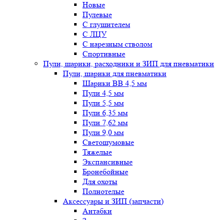
Новые
Пулевые
С глушителем
С ЛЦУ
С нарезным стволом
Спортивные
Пули, шарики, расходники и ЗИП для пневматики
Пули, шарики для пневматики
Шарики BB 4,5 мм
Пули 4,5 мм
Пули 5,5 мм
Пули 6,35 мм
Пули 7,62 мм
Пули 9,0 мм
Светошумовые
Тяжелые
Экспансивные
Бронебойные
Для охоты
Полнотелые
Аксессуары и ЗИП (запчасти)
Антабки