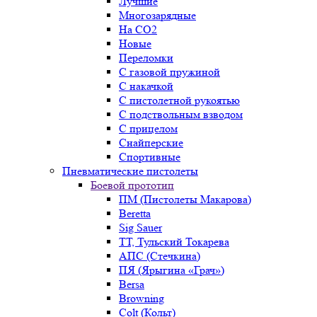
Лучшие
Многозарядные
На CO2
Новые
Переломки
С газовой пружиной
С накачкой
С пистолетной рукоятью
С подствольным взводом
С прицелом
Снайперские
Спортивные
Пневматические пистолеты
Боевой прототип
ПМ (Пистолеты Макарова)
Beretta
Sig Sauer
ТТ, Тульский Токарева
АПС (Стечкина)
ПЯ (Ярыгина «Грач»)
Bersa
Browning
Colt (Кольт)