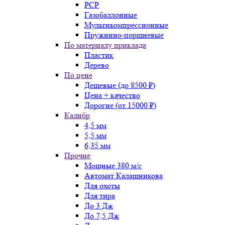
PCP
Газобаллонные
Мультикомпрессионные
Пружинно-поршневые
По материалу приклада
Пластик
Дерево
По цене
Дешевые (до 8500 ₽)
Цена + качество
Дорогие (от 15000 ₽)
Калибр
4,5 мм
5,5 мм
6,35 мм
Прочие
Мощные 380 м/с
Автомат Калашникова
Для охоты
Для тира
До 3 Дж
До 7,5 Дж