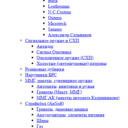
Buck
Leatherman
N.C.Custom
Ontario
Microtech
Samura
Александр Сальников
Сигнальное оружие и СХП
Антидог
Сигнал Охотника
Охолощенное оружие (СХП)
Холостые (светошумовые) патроны
Резиновые дубинки
Наручники БРС
ММГ, макеты, сувенирное оружие
Автоматы, винтовки и ружья
Гранаты (Макет, ММГ)
ММГ АК (макеты автомата Калашникова)
Страйкбол (AirSoft)
Гранаты, дымовые шашки
Аккумуляторы, элементы питания
Шары
Газ