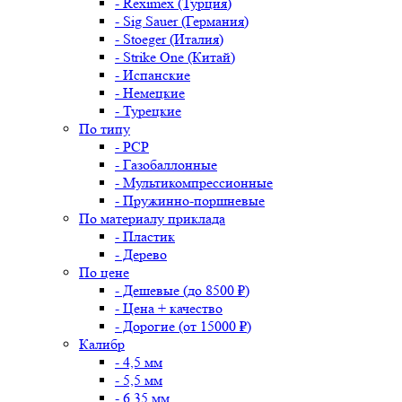
- Reximex (Турция)
- Sig Sauer (Германия)
- Stoeger (Италия)
- Strike One (Китай)
- Испанские
- Немецкие
- Турецкие
По типу
- PCP
- Газобаллонные
- Мультикомпрессионные
- Пружинно-поршневые
По материалу приклада
- Пластик
- Дерево
По цене
- Дешевые (до 8500 ₽)
- Цена + качество
- Дорогие (от 15000 ₽)
Калибр
- 4,5 мм
- 5,5 мм
- 6,35 мм