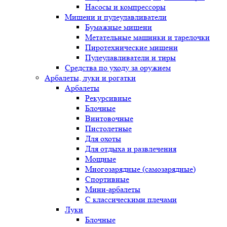
Насосы и компрессоры
Мишени и пулеулавливатели
Бумажные мишени
Метательные машинки и тарелочки
Пиротехнические мишени
Пулеулавливатели и тиры
Средства по уходу за оружием
Арбалеты, луки и рогатки
Арбалеты
Рекурсивные
Блочные
Винтовочные
Пистолетные
Для охоты
Для отдыха и развлечения
Мощные
Многозарядные (самозарядные)
Спортивные
Мини-арбалеты
С классическими плечами
Луки
Блочные