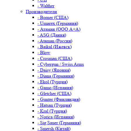
- Walther
Производители
- Borner (США)
- Umarex (Германия)
- Атаман (ООО А+А)
- ASG (Дания)
- Ataman (Россия)
- Baikal (Ижевск)
- Blow
- Crosman (США)
- Cybergun / Swiss Arms
- Daisy (Япония)
- Diana (Германия)
- Ekol (Турция)
- Gamo (Испания)
- Gletcher (США)
- Gunter (Финляндия)
- Hatsan (Турция)
- Kral (Турция)
- Norica (Испания)
- Sig Sauer (Германия)
- Smersh (Китай)