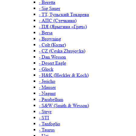
- Beretta
- Sig Sauer
- ТТ, Тульский Токарева
- АПС (Стечкина)
- ПЯ (Ярыгина «Грач»)
- Bersa
- Browning
- Colt (Кольт)
- CZ (Ceska Zbrojovka)
- Dan Wesson
- Desert Eagle
- Glock
- H&K (Heckler & Koch)
- Jericho
- Mauser
- Nagant
- Parabellum
- S&W (Smith & Wesson)
- Steyr
- STI
- Tanfoglio
- Taurus
- Uzi