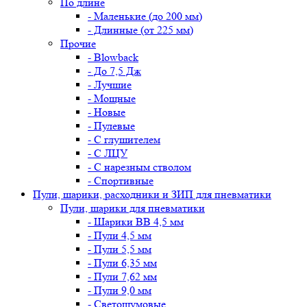
По длине
- Маленькие (до 200 мм)
- Длинные (от 225 мм)
Прочие
- Blowback
- До 7,5 Дж
- Лучшие
- Мощные
- Новые
- Пулевые
- С глушителем
- С ЛЦУ
- С нарезным стволом
- Спортивные
Пули, шарики, расходники и ЗИП для пневматики
Пули, шарики для пневматики
- Шарики BB 4,5 мм
- Пули 4,5 мм
- Пули 5,5 мм
- Пули 6,35 мм
- Пули 7,62 мм
- Пули 9,0 мм
- Светошумовые