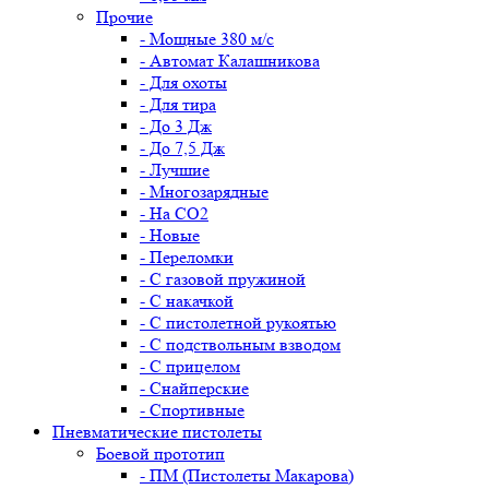
Прочие
- Мощные 380 м/с
- Автомат Калашникова
- Для охоты
- Для тира
- До 3 Дж
- До 7,5 Дж
- Лучшие
- Многозарядные
- На CO2
- Новые
- Переломки
- С газовой пружиной
- С накачкой
- С пистолетной рукоятью
- С подствольным взводом
- С прицелом
- Снайперские
- Спортивные
Пневматические пистолеты
Боевой прототип
- ПМ (Пистолеты Макарова)